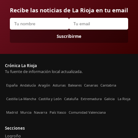
Recibe las noticias de La Rioja en tu email
Suscribirme
Crónica La Rioja
Tu fuente de información local actualizada.
España
Andalucía
Aragón
Asturias
Baleares
Canarias
Cantabria
Castilla La-Mancha
Castilla y León
Cataluña
Extremadura
Galicia
La Rioja
Madrid
Murcia
Navarra
País Vasco
Comunidad Valenciana
Secciones
Logroño