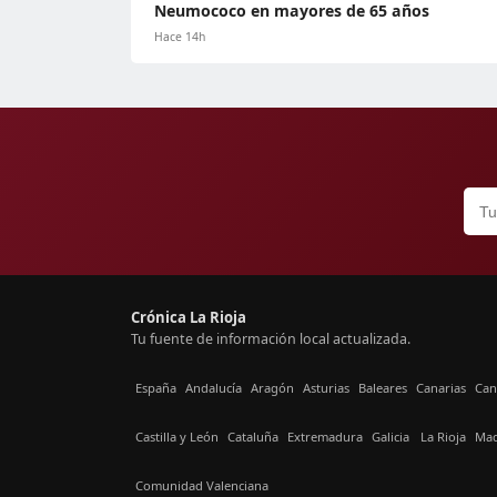
Neumococo en mayores de 65 años
Hace 14h
Crónica La Rioja
Tu fuente de información local actualizada.
España
Andalucía
Aragón
Asturias
Baleares
Canarias
Can
Castilla y León
Cataluña
Extremadura
Galicia
La Rioja
Mad
Comunidad Valenciana