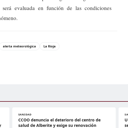
n será evaluada en función de las condiciones
enómeno.
alerta meteorológica
La Rioja
SANIDAD
S
CCOO denuncia el deterioro del centro de
U
y
salud de Alberite y exige su renovación
s