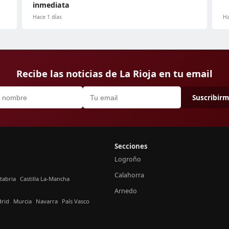
inmediata
Hace 1 días
Ha
Recibe las noticias de La Rioja en tu email
Suscribir
Secciones
Logroño
Calahorra
tabria
Castilla La-Mancha
Arnedo
rid
Murcia
Navarra
País Vasco