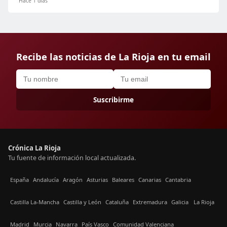
Hace 1 días
Recibe las noticias de La Rioja en tu email
Suscribirme
Crónica La Rioja
Tu fuente de información local actualizada.
España
Andalucía
Aragón
Asturias
Baleares
Canarias
Cantabria
Castilla La-Mancha
Castilla y León
Cataluña
Extremadura
Galicia
La Rioja
Madrid
Murcia
Navarra
País Vasco
Comunidad Valenciana