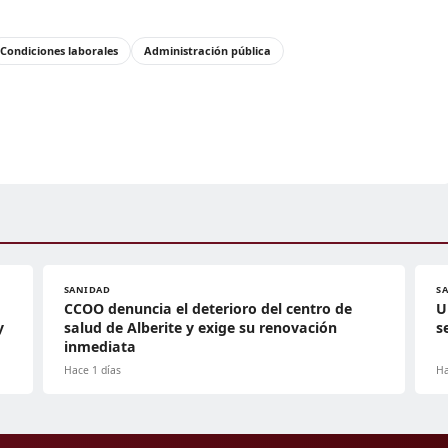
Condiciones laborales
Administración pública
SANIDAD
S
CCOO denuncia el deterioro del centro de
U
y
salud de Alberite y exige su renovación
s
inmediata
Hace 1 días
Ha