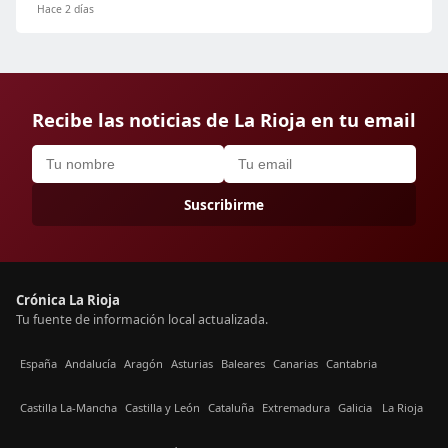
Hace 2 días
Recibe las noticias de La Rioja en tu email
Suscribirme
Crónica La Rioja
Tu fuente de información local actualizada.
España
Andalucía
Aragón
Asturias
Baleares
Canarias
Cantabria
Castilla La-Mancha
Castilla y León
Cataluña
Extremadura
Galicia
La Rioja