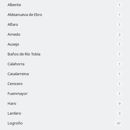
Alberite
1
Aldeanueva de Ebro
1
Alfaro
1
Arnedo
2
Ausejo
1
Baños de Río Tobía
1
Calahorra
1
Casalarreina
1
Cenicero
1
Fuenmayor
1
Haro
9
Lardero
3
Logroño
47