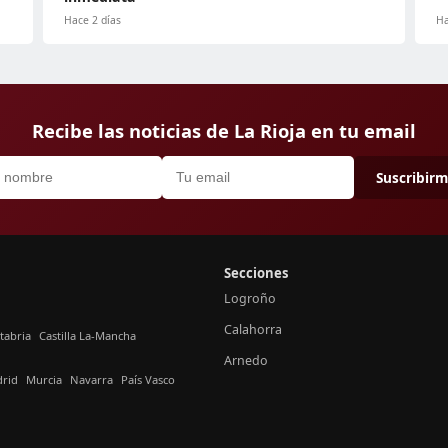
Hace 2 días
Ha
Recibe las noticias de La Rioja en tu email
Suscribir
Secciones
Logroño
Calahorra
tabria
Castilla La-Mancha
Arnedo
rid
Murcia
Navarra
País Vasco