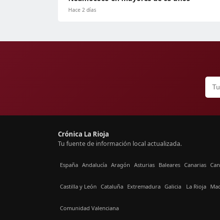
Hace 2 días
Crónica La Rioja
Tu fuente de información local actualizada.
España
Andalucía
Aragón
Asturias
Baleares
Canarias
Can
Castilla y León
Cataluña
Extremadura
Galicia
La Rioja
Mad
Comunidad Valenciana