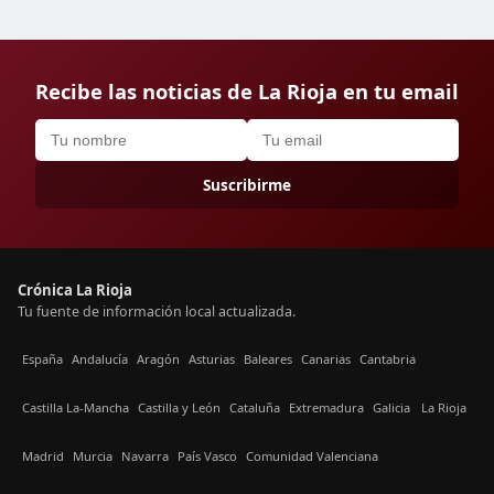
Recibe las noticias de La Rioja en tu email
Suscribirme
Crónica La Rioja
Tu fuente de información local actualizada.
España
Andalucía
Aragón
Asturias
Baleares
Canarias
Cantabria
Castilla La-Mancha
Castilla y León
Cataluña
Extremadura
Galicia
La Rioja
Madrid
Murcia
Navarra
País Vasco
Comunidad Valenciana