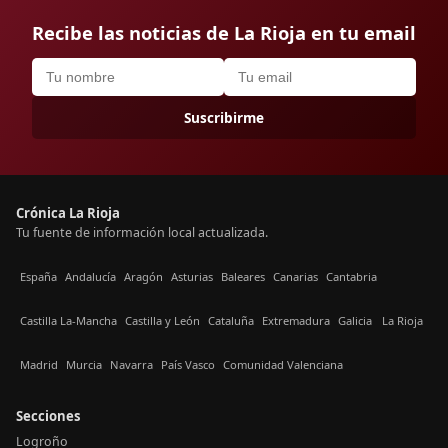
Recibe las noticias de La Rioja en tu email
Suscribirme
Crónica La Rioja
Tu fuente de información local actualizada.
España
Andalucía
Aragón
Asturias
Baleares
Canarias
Cantabria
Castilla La-Mancha
Castilla y León
Cataluña
Extremadura
Galicia
La Rioja
Madrid
Murcia
Navarra
País Vasco
Comunidad Valenciana
Secciones
Logroño