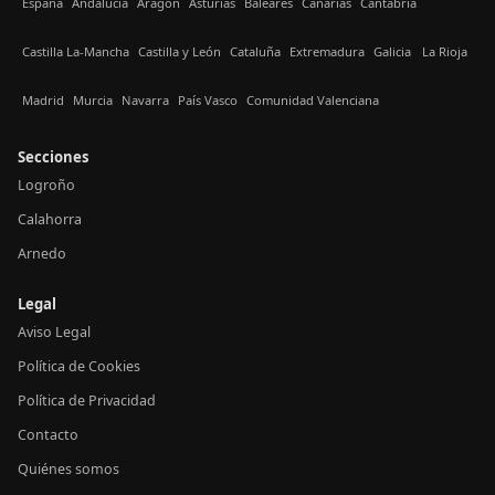
España
Andalucía
Aragón
Asturias
Baleares
Canarias
Cantabria
Castilla La-Mancha
Castilla y León
Cataluña
Extremadura
Galicia
La Rioja
Madrid
Murcia
Navarra
País Vasco
Comunidad Valenciana
Secciones
Logroño
Calahorra
Arnedo
Legal
Aviso Legal
Política de Cookies
Política de Privacidad
Contacto
Quiénes somos