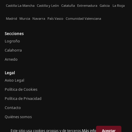
Castilla La-Mancha
Castilla y León
Cataluña
Extremadura
Galicia
La Rioja
Madrid
Murcia
Navarra
País Vasco
Comunidad Valenciana
Secciones
Logroño
Calahorra
Arnedo
Legal
Aviso Legal
Política de Cookies
Política de Privacidad
Contacto
Quiénes somos
Este sitio usa cookies propias y de terceros.
Más info
Aceptar