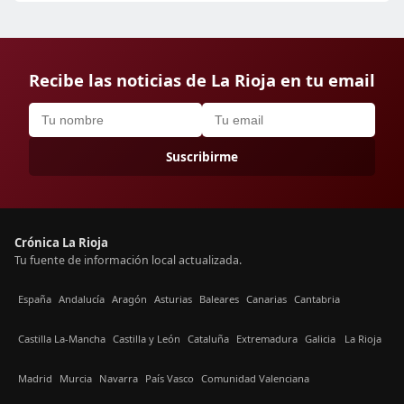
Recibe las noticias de La Rioja en tu email
Suscribirme
Crónica La Rioja
Tu fuente de información local actualizada.
España
Andalucía
Aragón
Asturias
Baleares
Canarias
Cantabria
Castilla La-Mancha
Castilla y León
Cataluña
Extremadura
Galicia
La Rioja
Madrid
Murcia
Navarra
País Vasco
Comunidad Valenciana