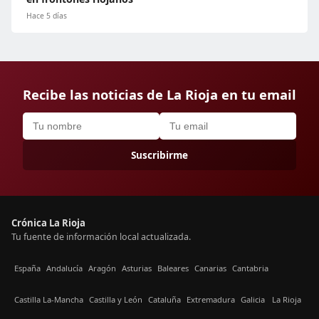
Hace 5 días
Recibe las noticias de La Rioja en tu email
Suscribirme
Crónica La Rioja
Tu fuente de información local actualizada.
España
Andalucía
Aragón
Asturias
Baleares
Canarias
Cantabria
Castilla La-Mancha
Castilla y León
Cataluña
Extremadura
Galicia
La Rioja