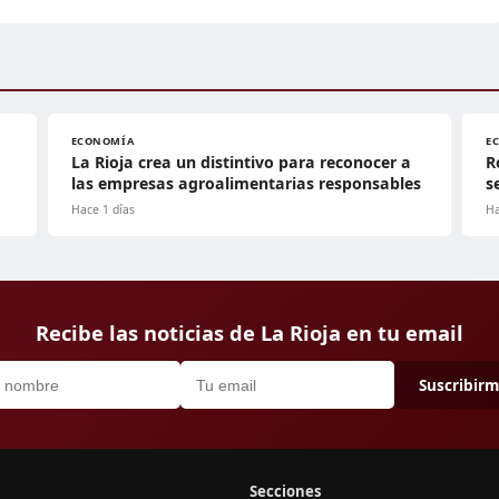
ECONOMÍA
E
La Rioja crea un distintivo para reconocer a
R
las empresas agroalimentarias responsables
s
Hace 1 días
Ha
Recibe las noticias de La Rioja en tu email
Suscribir
Secciones