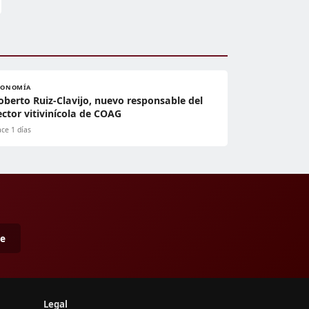
CONOMÍA
oberto Ruiz-Clavijo, nuevo responsable del
ector vitivinícola de COAG
ce 1 días
me
Legal