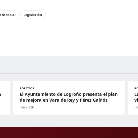
te social
Legislación
POLÍTICA
P
n
El Ayuntamiento de Logroño presenta el plan
L
de mejora en Vara de Rey y Pérez Galdós
v
Hace 22h
Ha