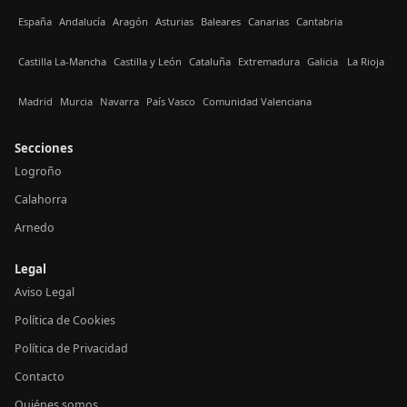
España
Andalucía
Aragón
Asturias
Baleares
Canarias
Cantabria
Castilla La-Mancha
Castilla y León
Cataluña
Extremadura
Galicia
La Rioja
Madrid
Murcia
Navarra
País Vasco
Comunidad Valenciana
Secciones
Logroño
Calahorra
Arnedo
Legal
Aviso Legal
Política de Cookies
Política de Privacidad
Contacto
Quiénes somos