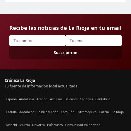
Recibe las noticias de La Rioja en tu email
Suscribirme
Crónica La Rioja
Tu fuente de información local actualizada.
España
Andalucía
Aragón
Asturias
Baleares
Canarias
Cantabria
Castilla La-Mancha
Castilla y León
Cataluña
Extremadura
Galicia
La Rioja
Madrid
Murcia
Navarra
País Vasco
Comunidad Valenciana