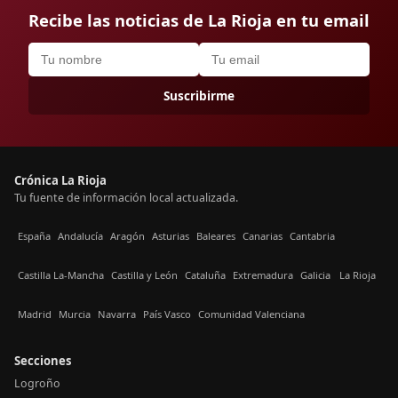
Recibe las noticias de La Rioja en tu email
Suscribirme
Crónica La Rioja
Tu fuente de información local actualizada.
España
Andalucía
Aragón
Asturias
Baleares
Canarias
Cantabria
Castilla La-Mancha
Castilla y León
Cataluña
Extremadura
Galicia
La Rioja
Madrid
Murcia
Navarra
País Vasco
Comunidad Valenciana
Secciones
Logroño