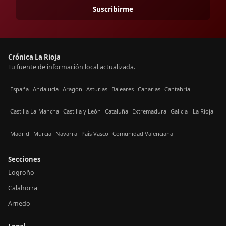
Suscribirme
Crónica La Rioja
Tu fuente de información local actualizada.
España
Andalucía
Aragón
Asturias
Baleares
Canarias
Cantabria
Castilla La-Mancha
Castilla y León
Cataluña
Extremadura
Galicia
La Rioja
Madrid
Murcia
Navarra
País Vasco
Comunidad Valenciana
Secciones
Logroño
Calahorra
Arnedo